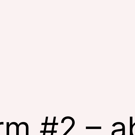
m #2 – a